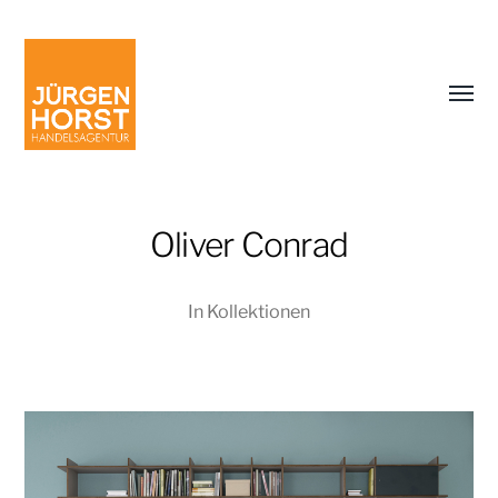
Menü
umsch
Oliver Conrad
In
Kollektionen
Jürgen
Horst
Handelsagentur